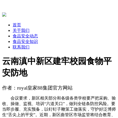
首页
关于我们
食品安全动态
食品安全知识
联系我们
云南滇中新区建牢校园食物平
安防地
作者：royal皇家88集团官方网站
会议要求，新区相关部分和各级各类学校要严把采购、验
收、操做、监视、培训“六道关口”，做到全链条防控风险。要
当即步履、充实预备，以钉钉子鞭策工做落实，守护好泛博师
生“舌尖上的平安”。近期，新区曲管区市场监管将结合教育、