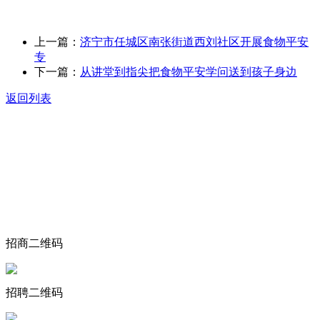
上一篇：
济宁市任城区南张街道西刘社区开展食物平安
专
下一篇：
从讲堂到指尖把食物平安学问送到孩子身边
返回列表
关于我们
食品安全动态
食品安全知识
联系我们
招商二维码
招聘二维码