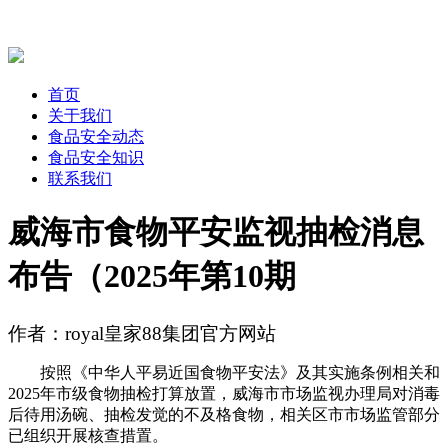
首页
关于我们
食品安全动态
食品安全知识
联系我们
威海市食物平安监视抽检消息
布告（2025年第10期
作者：royal皇家88集团官方网站
按照《中华人平易近国食物平安法》及其实施条例相关和
2025年市级食物抽检打算放置，威海市市场监视办理局对消毒
后待用汤碗、抽检发觉的不及格食物，相关区市市场监管部分
已组织开展核查措置。